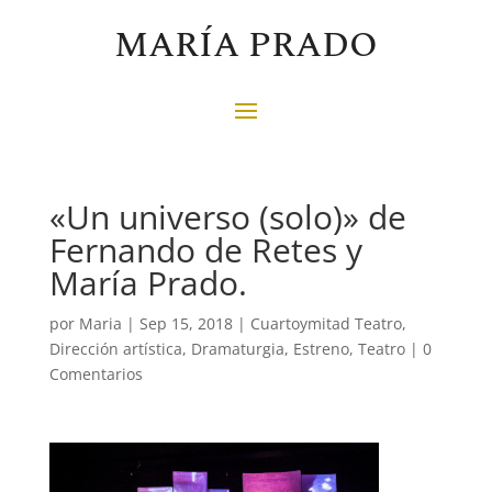
MARÍA PRADO
«Un universo (solo)» de
Fernando de Retes y
María Prado.
por
Maria
|
Sep 15, 2018
|
Cuartoymitad Teatro
,
Dirección artística
,
Dramaturgia
,
Estreno
,
Teatro
|
0
Comentarios