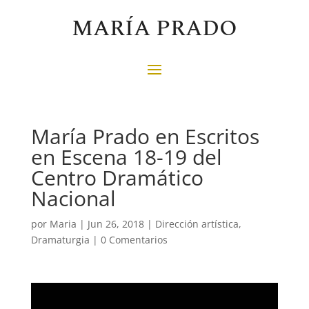
MARÍA PRADO
María Prado en Escritos
en Escena 18-19 del
Centro Dramático
Nacional
por
Maria
|
Jun 26, 2018
|
Dirección artística
,
Dramaturgia
|
0 Comentarios