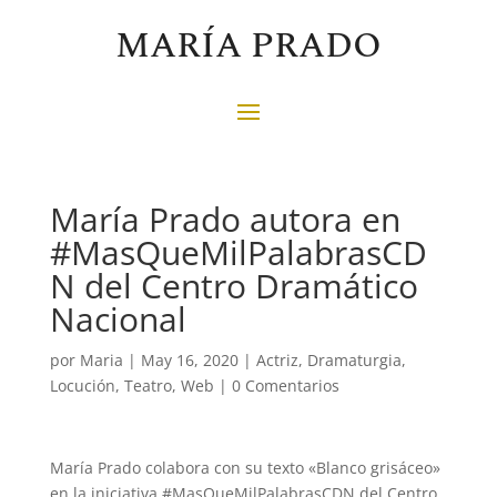
MARÍA PRADO
María Prado autora en
#MasQueMilPalabrasCD
N del Centro Dramático
Nacional
por
Maria
|
May 16, 2020
|
Actriz
,
Dramaturgia
,
Locución
,
Teatro
,
Web
|
0 Comentarios
María Prado colabora con su texto «Blanco grisáceo»
en la iniciativa #MasQueMilPalabrasCDN del Centro